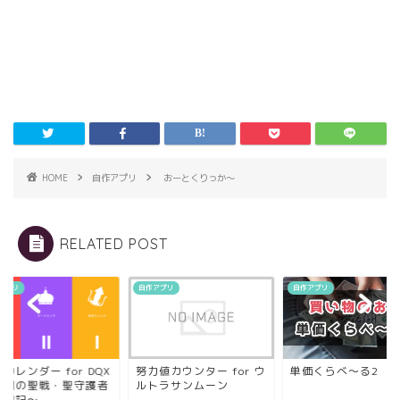
HOME
自作アプリ
おーとくりっか～
RELATED POST
アプリ
自作アプリ
自作アプリ
カレンダー for DQX
努力値カウンター for ウ
単価くらべ〜る2
常闇の聖戦・聖守護者
ルトラサンムーン
闘戦記〜