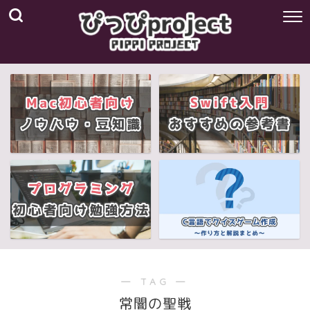
― TAG ―
常闇の聖戦