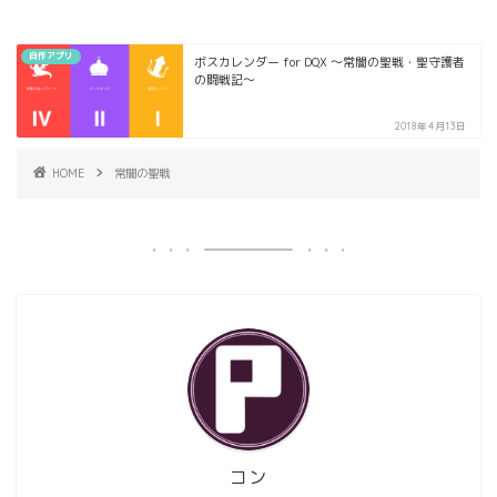
自作アプリ
ボスカレンダー for DQX 〜常闇の聖戦・聖守護者
の闘戦記〜
2018年4月13日
HOME
常闇の聖戦
コン