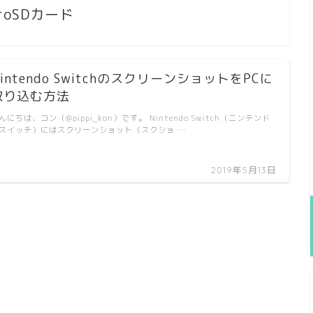
croSDカード
intendo SwitchのスクリーンショットをPCに
取り込む方法
んにちは、コン（@pippi_kon）です。 Nintendo Switch（ニンテンド
スイッチ）にはスクリーンショット（スクショ …
2019年5月13日