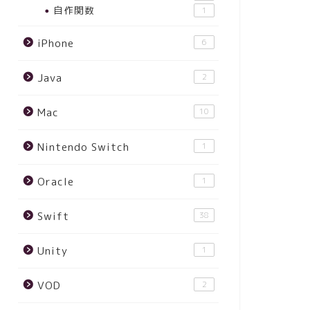
自作関数
1
iPhone
6
Java
2
Mac
10
Nintendo Switch
1
Oracle
1
Swift
38
Unity
1
VOD
2