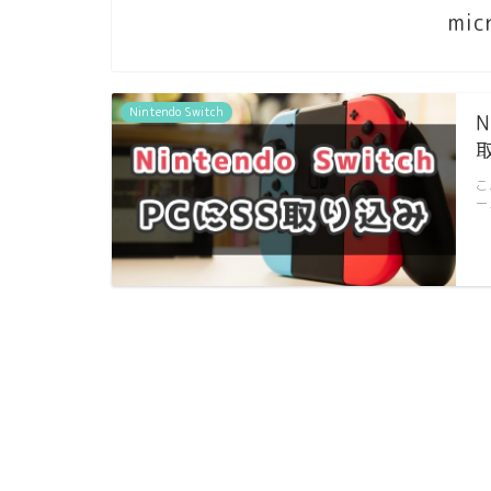
mi
Nintendo Switch
N
こ
ー