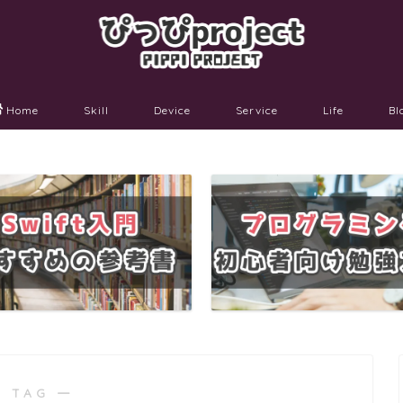
Home
Skill
Device
Service
Life
Bl
 TAG ―